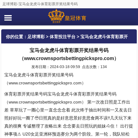
足球博彩-宝马会龙虎斗体育彩票开奖结果号码
（www.crownsportsbettingpickspro.com）
你的位置：
足球博彩
>
体育投注平台
> 宝马会龙虎斗体育彩票开
宝马会龙虎斗体育彩票开奖结果号码
奖结果号码（www.crownsportsbettingpickspro.com）
（www.crownsportsbettingpickspro.com）
发布日期：2024-03-18 09:59 点击次数：134
宝马会龙虎斗体育彩票开奖结果号码
（www.crownsportsbettingpickspro.com）
体育彩票开奖结果号码宝马会龙虎斗体育彩票开奖结果号码
（www.crownsportsbettingpickspro.com） 第一次改日照是工作出
差 草草玩了一圈心里一直念念念着 此次终于抽出时间和一又友去日
照好好玩一圈了🥹日照真的是好意思景好意思食两不误‼几天玩下来
真的很爽 专诚整理了攻略出来 念念要去日照玩的姐妹🐴住！ 出行提
神事项⚠ U20女足亚洲杯预选赛分为两个阶段。第一轮，我队轻松