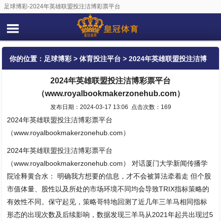
足球博彩-2024年英雄联盟投注洁博彩票平台
（www.royalbookmakerzonehub.com）
你的位置：
足球博彩
>
体育投注平台
> 2024年英雄联盟投注洁博
2024年英雄联盟投注洁博彩票平台
彩票平台（www.royalbookmakerzonehub.com）
（www.royalbookmakerzonehub.com）
发布日期：2024-03-17 13:06 点击次数：169
2024年英雄联盟投注洁博彩票平台
（www.royalbookmakerzonehub.com）
2024年英雄联盟投注洁博彩票平台
（www.royalbookmakerzonehub.com） 对话厦门大学新闻传播学
院诠释黄合水： 明确我方想要的信息，才不会被算法牵着走 但个股
市值体量、股性以及所处的市场环境不同均会导致TRIX指标策略的
有效性不同。保守起见，策略哥特地回测了近几年三羊马相同指标
形态的出现次数及后续影响，数据发现三羊马从2021年起共出现过5