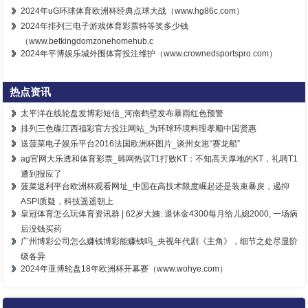
2024年uG环球体育欧洲杯经典点球大战（www.hg86c.com）
2024年排列三电子游戏体育彩票特等奖多少钱
（www.betkingdomzonehomehub.c
2024年平博娱乐城外围体育投注维护（www.crownedsportspro.com）
热点资讯
太平洋在线轮盘发博彩短信_河南鹤壁发布暴雨红色预警
排列三色碟江西福彩官方投注网站_为环球环境料理孝顺中国贤惠
送菠菜电子娱乐平台2016法国欧洲杯图片_谈州女崽“赛龙船”
ag官网大乐透和体育彩票_韩网热议T1打败KT：不知高天厚地的KT，礼聘T1
遭到报应了
菠菜返利平台欧洲杯观看网址_中国在高技术限度崛起还是装束暴戾，遏抑
ASPI质疑，科技遥遥朝上
皇冠体育怎么玩体育资讯群 | 62岁大姨: 退休金4300每月给儿媳2000, 一场病
后没钱买药
广州博彩公司怎么赚钱博彩能赚钱吗_央视年代剧《主角》，细节之处尽显阶
级各异
2024年亚博轮盘18年欧洲杯开幕赛（www.wohye.com）