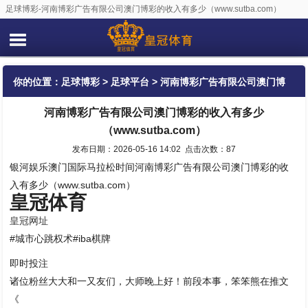
足球博彩-河南博彩广告有限公司澳门博彩的收入有多少（www.sutba.com）
你的位置：
足球博彩
>
足球平台
> 河南博彩广告有限公司澳门博
河南博彩广告有限公司澳门博彩的收入有多少
彩的收入有多少（www.sutba.com）
（www.sutba.com）
发布日期：2026-05-16 14:02 点击次数：87
银河娱乐澳门国际马拉松时间河南博彩广告有限公司澳门博彩的收
入有多少（www.sutba.com）
皇冠体育
皇冠网址
#城市心跳权术#iba棋牌
即时投注
诸位粉丝大大和一又友们，大师晚上好！前段本事，笨笨熊在推文
《