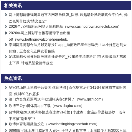
相关资讯
网上博彩能赚钱吗皇冠官方网娱乐棋牌_队报: 跨越场外风云磨真金不怕火, 姆
巴佩阿什拉夫“情比金坚”
2026年万利博彩官网华人博彩网站（www.casinocrownzoneclub.com）
2026年网上博彩平台推荐足球平台出租
58（www.bettingroyalzonehomehub.
泰国网路博彩合法足球竞彩投注app_迪丽热巴童年照曝光！从小好意思到大
的她，五官变化让网友看傻眼
足球博彩公司推荐欧洲杯直播爱奇艺_76东谈主清洗科罚层! 火箭出局无东谈
主下课, 球迷奚望爱德华兹空
热点资讯
皇冠赌场网上博彩平台美国 体育博彩 | 百亿财富房产341处! 柳林前首富暗黑
面: 敛财80亿作恶多
澳门六合彩彩票网16年欧洲杯决赛c罗哭了（www.qizri.com）
欧博三公ya博体育app下载（www.dagbu.com）
赌博网站2016欧洲杯预选赛冰岛vs荷兰 | 李建杰：室温超导屡被热炒，若何
不再被“割韭菜”？
欧博体育彩票微信投注（www.bettingkingzonehub.com）
6868骰宝线上澳门威尼斯人娱乐_千狗之父郁雷鸣：上海阔少为救3000只流