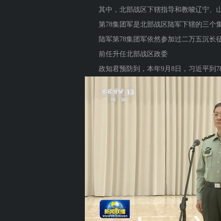
其中，北部战区下辖指导和教唆辽宁、山
第78集团军是北部战区陆军下辖的三个集
陆军第78集团军依然参加过二万五沉长征
前任升任北部战区政委
政知君预防到，本年9月8日，习近平到78