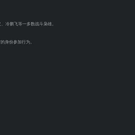
义、冷鹏飞等一多数战斗枭雄。
”的身份参加行为。