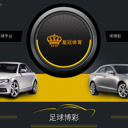
选赛赛程（www.crownwinszonez...
皇冠棋牌网上手机现金赌博游戏_“兔年说兔”一等
足球平台
足球博彩
足球博彩