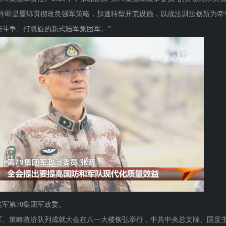
即是矍铄贯彻改良强军策略，加速转型开荒设施，以战法训法创新为牵
斗争、打凯旋的新式陆军集团军。”
第78集团军政委。
箭军、策略救济队列成就大会在八一大楼恢弘举行，中共中央总文牍、国度