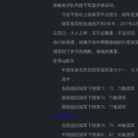
策略救济队列授予军旗并致训词。
习近平指出上线体育平台投注，陆军是党最
陆军指导机组成就不到1年半，2017年4
云昊曰：大人之寿，实不必隆重，不说空话
他们的相遇，就像宇宙中两颗孤独的行星相
感受到了岁月的残酷，孤独的重量。
亚博ag娱乐
中国东谈主民目田军陆军第七十一、七十二
其中：
东部战区陆军下辖第71、72、73集团军
南部战区陆军下辖第74、75集团军
西部战区陆军下辖第76、77集团军
欧博百家乐
北部战区陆军下辖第78、79、80集团军
中部战区陆军下辖第81、82、83集团军