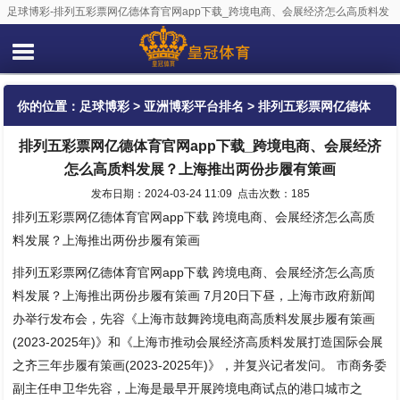
足球博彩-排列五彩票网亿德体育官网app下载_跨境电商、会展经济怎么高质料发
展？上海推出两份步履有策画
你的位置：
足球博彩
>
亚洲博彩平台排名
> 排列五彩票网亿德体
排列五彩票网亿德体育官网app下载_跨境电商、会展经济
育官网app下载_跨境电商、会展经济怎么高质料发展？上海推出
怎么高质料发展？上海推出两份步履有策画
两份步履有策画
发布日期：2024-03-24 11:09 点击次数：185
排列五彩票网亿德体育官网app下载 跨境电商、会展经济怎么高质
料发展？上海推出两份步履有策画
排列五彩票网亿德体育官网app下载 跨境电商、会展经济怎么高质
料发展？上海推出两份步履有策画 7月20日下昼，上海市政府新闻
办举行发布会，先容《上海市鼓舞跨境电商高质料发展步履有策画
(2023-2025年)》和《上海市推动会展经济高质料发展打造国际会展
之齐三年步履有策画(2023-2025年)》，并复兴记者发问。 市商务委
副主任申卫华先容，上海是最早开展跨境电商试点的港口城市之