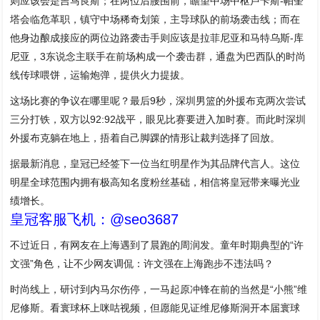
则应该会是吉马良斯；在两位后腰围前，瞻望中场中枢卢卡斯-帕奎
塔会临危革职，镇守中场稀奇划策，主导球队的前场袭击线；而在
他身边酿成接应的两位边路袭击手则应该是拉菲尼亚和马特乌斯-库
尼亚，3东说念主联手在前场构成一个袭击群，通盘为巴西队的时尚
线传球喂饼，运输炮弹，提供火力提拔。
这场比赛的争议在哪里呢？最后9秒，深圳男篮的外援布克两次尝试
三分打铁，双方以92:92战平，眼见比赛要进入加时赛。而此时深圳
外援布克躺在地上，捂着自己脚踝的情形让裁判选择了回放。
据最新消息，皇冠已经签下一位当红明星作为其品牌代言人。这位
明星全球范围内拥有极高知名度粉丝基础，相信将皇冠带来曝光业
绩增长。
皇冠客服飞机：@seo3687
不过近日，有网友在上海遇到了晨跑的周润发。童年时期典型的“许
文强”角色，让不少网友调侃：许文强在上海跑步不违法吗？
时尚线上，研讨到内马尔伤停，一马起原冲锋在前的当然是“小熊”维
尼修斯。看寰球杯上咪咕视频，但愿能见证维尼修斯洞开本届寰球