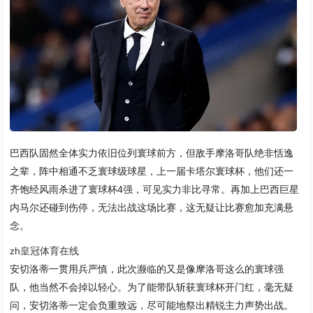
巴西队固然全体实力依旧位列寰球前方，但敌手摩洛哥队绝非恬逸
之辈，阵中相通不乏寰球级球星，上一届卡塔尔寰球杯，他们还一
齐饱经风雨杀进了寰球杯4强，可见实力非比寻常。再加上巴西巨星
内马尔还碰到伤停，无法出战这场比赛，这无疑让比赛愈加充满悬
念。
zh皇冠体育在线
安切洛蒂一贯用兵严慎，此次濒临的又是像摩洛哥这么的寰球强
队，他当然不会掉以轻心。为了能带队斩获寰球杯开门红，毫无疑
问，安切洛蒂一定会负重致远，尽可能地祭出精锐主力声势出战。