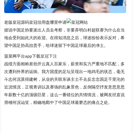
老版皇冠源码皇冠信用盘哪里申请
据说中国足协要派出人员去考察，非要弄明白村超联赛为什么在当
地会受到如此大的欢迎。在得知消息之后，球迷纷纷表示反对，希
望中国足协高抬贵手，给球迷留下中国足球最后的净土。
菠菜网平台app下载
皇冠下注
战绩方面相称差劲开云真人百家乐，薪资和实力严重地不匹配，多
次遭到外界的诟病。我方国度的足坛呈现出一地鸡毛的状态，毫无
斗志何况莫得建树，从业的关联东谈主士不去反念念国足千里沦的
近况情况，正视青训以及赛场的乱象景色，反倒隔空抒发意思意思
年薪数十亿的顶级巨星，这么一番错位的共情情况，被网友径直说
滑稽何况讪笑，精确地戳中了中国足球最窘态的痛点之处。