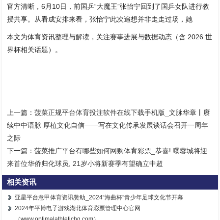
官方清晰，6月10日，前国乒“大魔王”张怡宁回到了国乒女队进行教
授共享。从看成安排来看，张怡宁此次追想并非走走过场，她
本文为体育资讯整理与解读，关注赛事进展与数据动态（含 2026 世
界杯相关话题）。
上一篇：
菠菜正规平台体育投注软件在线下载手机版_文脉华章丨赓
续中中语脉 厚植文化自信——写在文化传承发展谈话会召开一周年
之际
下一篇：
菠菜推广平台有哪些如何网购体育彩票_恭喜! 曝蓉城将迎
来首位华侨归化球员, 21岁小将新赛季有望确立中超
相关资讯
亚星平台意甲体育资讯赞助_2024“海曲杯”青少年足球文化节开幕
2024年平博电子游戏湖北体育彩票管理中心官网
（www.optimalathletichq.com）