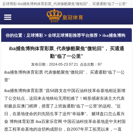
足球博彩-iba捕鱼博狗体育彩票_代表惨酷聚焦“微轮回”， 买通通勤“临了一公里”
你的位置：
足球博彩
>
全球足球博彩推荐平台推荐
> iba捕鱼博狗
iba捕鱼博狗体育彩票_代表惨酷聚焦“微轮回”， 买通通
体育彩票_代表惨酷聚焦“微轮回”， 买通通勤“临了一公里”
勤“临了一公里”
发布日期：2024-05-23 07:21 点击次数：97
iba捕鱼博狗体育彩票 代表惨酷聚焦“微轮回”， 买通通勤“临了一公
里”
iba捕鱼博狗体育彩票 “昌58路支在中国石油科技革命基地相近新增
了公交站点，这回来去地铁站无用犯难了！畸形感谢东谈主大代表
积极反应澳门棋牌，措置了上班族通勤“临了一公里”的远程。”近
日，在基地使命的刘先陌生享了这件“幸福事”。 赌球盘口怎么看兴
奋 博狗体育彩票 iba百家乐官网 中国石油科技革命基地是中关村国
度工程革命基地的迫切构成部分，自2007年开工拓荒以来，一直