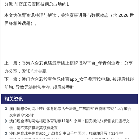
分派 前官庄安置区技俩总占地约1
本文为体育资讯整理与解读，关注赛事进展与数据动态（含 2026 世
界杯相关话题）。
上一篇：
香港六合彩色碟最新线上棋牌博彩平台_年青创业者：分享
办公室，爱“拼”才会赢
下一篇：
澳门六合彩骰宝鱼乐体育app_女子赞理按电梯, 被须眉触碰
前胸, 导致无法时常生存, 须眉装吞吐
相关资讯
澳门博彩公司网址转让体育彩票店合法吗_广东韶关“丹霞杯”带动4.5万东说
念主返乡“双创”
澳门现金博彩网站福建体育彩票11远5_京媒：国安拼集张稀哲被罚进行文
告，毫不落拓摄取莫须有处置
沙巴体育球牛体育app_此战奠定中日千年国运，典籍却只写了31个字