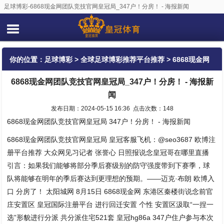
足球博彩-6868现金网团队竞技官网皇冠局_347户！分房！ - 海报新闻
你的位置：
足球博彩
>
全球足球博彩推荐平台推荐
> 6868现金网
6868现金网团队竞技官网皇冠局_347户！分房！ - 海报新
团队竞技官网皇冠局_347户！分房！ - 海报新闻
闻
发布日期：2024-05-15 16:36 点击次数：148
6868现金网团队竞技官网皇冠局 347户！分房！ - 海报新闻
6868现金网团队竞技官网皇冠局 皇冠客服飞机：@seo3687 欧博注
册平台推荐 大众网见习记者 张誉心 日照报说念皇冠哥在哪里直播
引言：如果我们能够将部分季后赛级别的防守强度带到下赛季，球
队将能够在明年的季后赛达到更理想的预期。——迈克·布朗 欧博入
口 分房了！ 太阳城网 8月15日 6868现金网 东港区秦楼街说念前官
庄安置区 皇冠国际注册平台 进行回迁安置 个性 安置区汲取“一捏一
选”形貌进行分派 共分派住宅521套 皇冠hg86a 347户住户参与本次